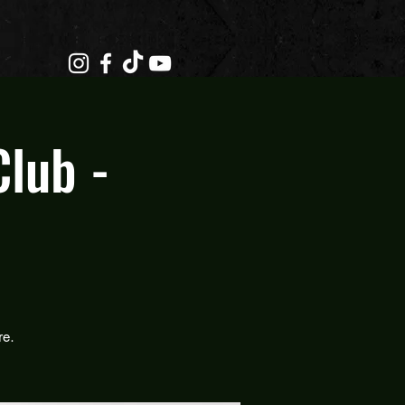
lub -
re.