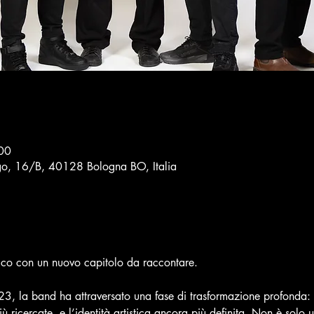
00
ago, 16/B, 40128 Bologna BO, Italia
co con un nuovo capitolo da raccontare.
3, la band ha attraversato una fase di trasformazione profonda: il
 ricercate, e l’identità artistica ancora più definita. Non è solo