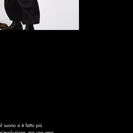
 suono si è fatto più 
 un’evoluzione, ma una vera 